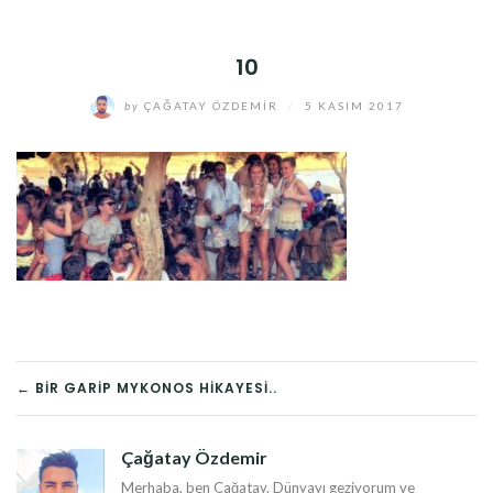
10
by
ÇAĞATAY ÖZDEMIR
/
5 KASIM 2017
YAZI
← BIR GARIP MYKONOS HIKAYESI..
DOLAŞIMI
Çağatay Özdemir
Merhaba, ben Çağatay. Dünyayı geziyorum ve