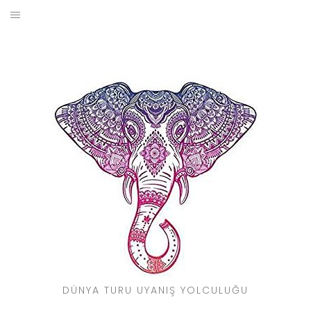
Skip
to
BLOG
content
YOL HIKAYELERIM
SEYAHAT REHBERI
KIMDIR?
DÜNYA TURU UYANIŞ YOLCULUĞU