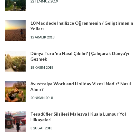
22 TEMMUZ 2019
10 Maddede İngilizce Öğrenmenin / Geliştirmenin
Yolları
12 ARALIK 2018
Dünya Turu ‘na Nasıl Çıkılır? | Çalışarak Dünya’yı
Gezmek
18 KASIM 2018
Avustralya Work and Holiday Vizesi Nedir? Nasıl
Alınır?
20 NISAN 2018
Tesadüfler Silsilesi Malezya | Kuala Lumpur Yol
Hikayeleri
3 ŞUBAT 2018