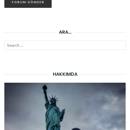
ARA…
Search
SEAR
for:
HAKKIMDA