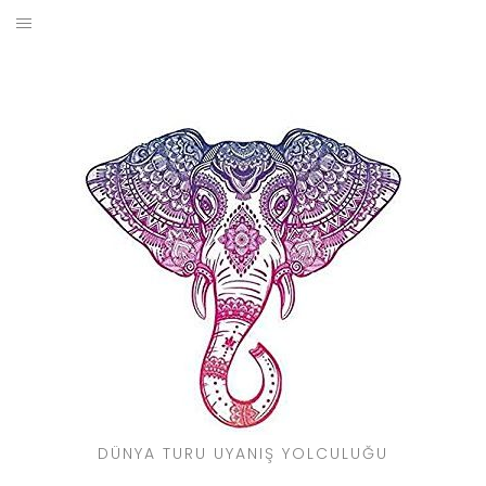
Skip
to
BLOG
content
YOL HIKAYELERIM
SEYAHAT REHBERI
KIMDIR?
DÜNYA TURU UYANIŞ YOLCULUĞU