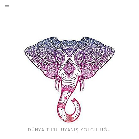
Skip
to
BLOG
content
YOL HIKAYELERIM
SEYAHAT REHBERI
KIMDIR?
DÜNYA TURU UYANIŞ YOLCULUĞU