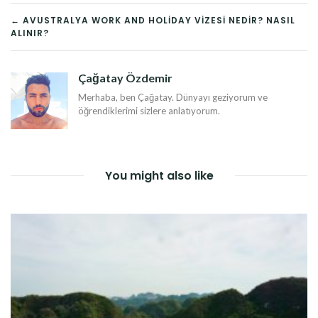
YAZI
← AVUSTRALYA WORK AND HOLIDAY VIZESI NEDIR? NASIL
ALINIR?
DOLAŞIMI
Çağatay Özdemir
Merhaba, ben Çağatay. Dünyayı geziyorum ve
öğrendiklerimi sizlere anlatıyorum.
You might also like