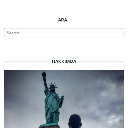
ARA…
Search
SEAR
for:
HAKKIMDA