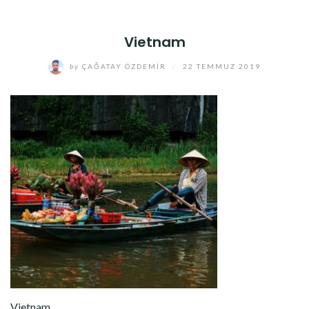
Vietnam
by
ÇAĞATAY ÖZDEMIR
/
22 TEMMUZ 2019
Vietnam