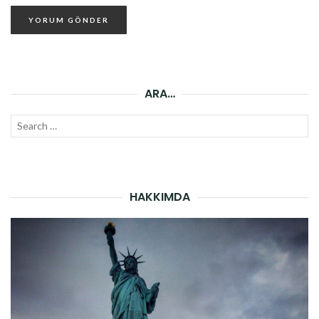
ARA…
Search
SEAR
for:
HAKKIMDA