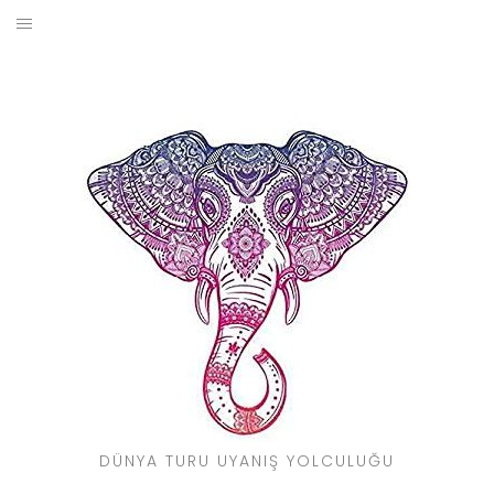
Skip
to
BLOG
content
YOL HIKAYELERIM
SEYAHAT REHBERI
KIMDIR?
DÜNYA TURU UYANIŞ YOLCULUĞU