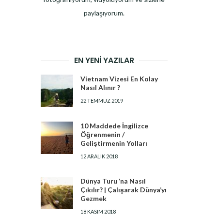
paylaşıyorum.
EN YENI YAZILAR
Vietnam Vizesi En Kolay
Nasıl Alınır ?
22 TEMMUZ 2019
10 Maddede İngilizce
Öğrenmenin /
Geliştirmenin Yolları
12 ARALIK 2018
Dünya Turu ‘na Nasıl
Çıkılır? | Çalışarak Dünya’yı
Gezmek
18 KASIM 2018