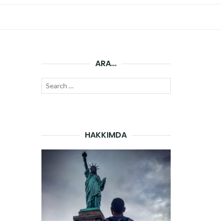
ARA…
Search
SEARCH
for:
HAKKIMDA