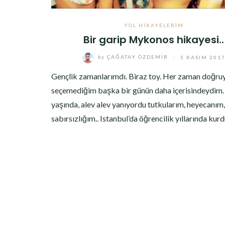
YOL HIKAYELERIM
Bir garip Mykonos hikayesi..
by
ÇAĞATAY ÖZDEMIR
/
5 KASIM 201
Gençlik zamanlarımdı. Biraz toy. Her zaman doğru
seçemediğim başka bir günün daha içerisindeydim.
yaşında, alev alev yanıyordu tutkularım, heyecanım,
sabırsızlığım.. Istanbul’da öğrencilik yıllarında k