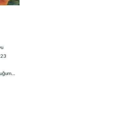
7
yu
 23
urduğum…