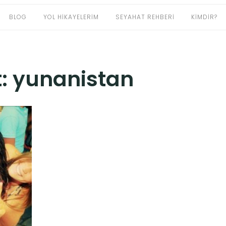
BLOG
YOL HIKAYELERIM
SEYAHAT REHBERI
KIMDIR?
t:
yunanistan