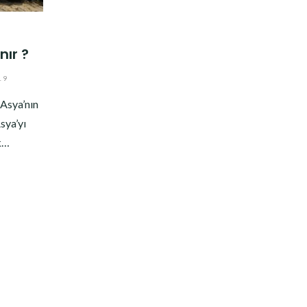
nır ?
19
 Asya’nın
sya’yı
ak…