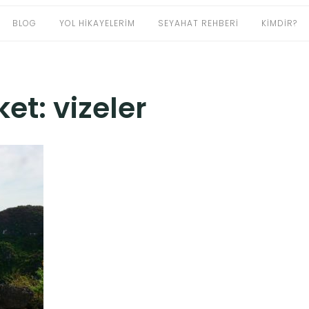
BLOG
YOL HIKAYELERIM
SEYAHAT REHBERI
KIMDIR?
iket:
vizeler