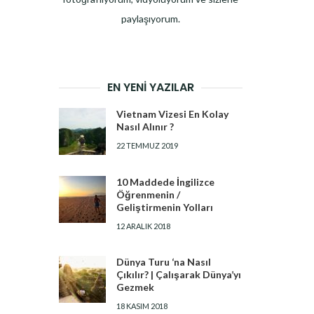
paylaşıyorum.
EN YENI YAZILAR
Vietnam Vizesi En Kolay
Nasıl Alınır ?
22 TEMMUZ 2019
10 Maddede İngilizce
Öğrenmenin /
Geliştirmenin Yolları
12 ARALIK 2018
Dünya Turu ‘na Nasıl
Çıkılır? | Çalışarak Dünya’yı
Gezmek
18 KASIM 2018