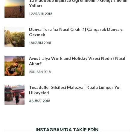
10 Maddede İngilizce Öğrenmenin / Geliştirmenin
Yolları
12 ARALIK 2018
Dünya Turu ‘na Nasıl Çıkılır? | Çalışarak Dünya’yı
Gezmek
18 KASIM 2018
Avustralya Work and Holiday Vizesi Nedir? Nasıl
Alınır?
20 NISAN 2018
Tesadüfler Silsilesi Malezya | Kuala Lumpur Yol
Hikayeleri
3 ŞUBAT 2018
INSTAGRAM’DA TAKİP EDİN