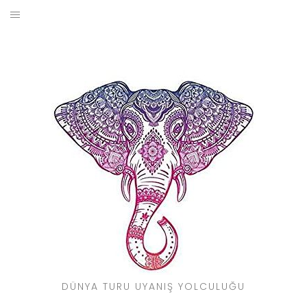
Skip
to
BLOG
content
YOL HIKAYELERIM
SEYAHAT REHBERI
KIMDIR?
DÜNYA TURU UYANIŞ YOLCULUĞU