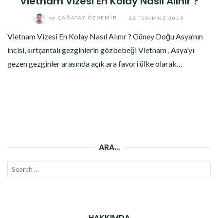
Vietnam Vizesi En Kolay Nasıl Alınır ?
by
ÇAĞATAY ÖZDEMIR
/
22 TEMMUZ 2019
Vietnam Vizesi En Kolay Nasıl Alınır ? Güney Doğu Asya’nın
incisi, sırtçantalı gezginlerin gözbebeği Vietnam , Asya’yı
gezen gezginler arasında açık ara favori ülke olarak…
ARA…
Search
SEAR
for:
HAKKIMDA