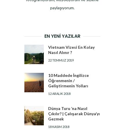
paylaşıyorum.
EN YENI YAZILAR
Vietnam Vizesi En Kolay
Nasıl Alınır ?
22 TEMMUZ 2019
10 Maddede İngilizce
Öğrenmenin /
Geliştirmenin Yolları
12 ARALIK 2018
Dünya Turu ‘na Nasıl
Çıkılır? | Çalışarak Dünya’yı
Gezmek
18 KASIM 2018