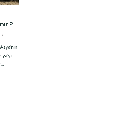
nır ?
19
 Asya’nın
sya’yı
ak…