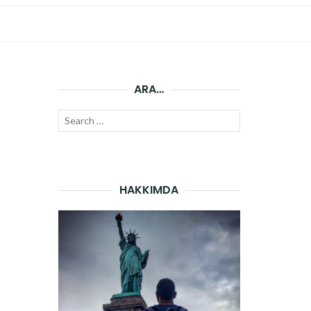
ARA…
Search
SEARCH
for:
HAKKIMDA