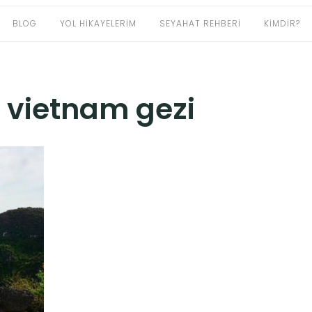
BLOG
YOL HIKAYELERIM
SEYAHAT REHBERI
KIMDIR?
:
vietnam gezi