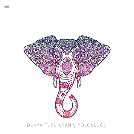
Skip
to
BLOG
content
YOL HIKAYELERIM
SEYAHAT REHBERI
KIMDIR?
DÜNYA TURU UYANIŞ YOLCULUĞU