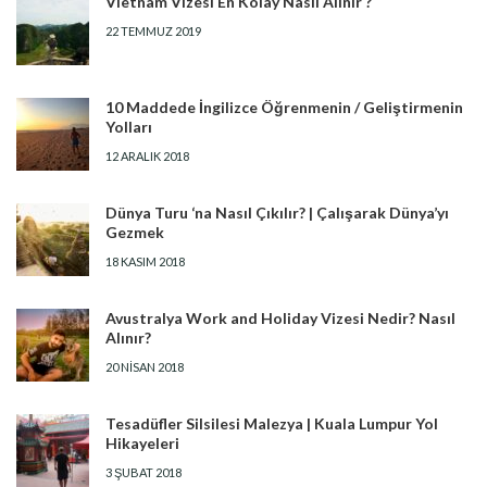
Vietnam Vizesi En Kolay Nasıl Alınır ?
22 TEMMUZ 2019
10 Maddede İngilizce Öğrenmenin / Geliştirmenin
Yolları
12 ARALIK 2018
Dünya Turu ‘na Nasıl Çıkılır? | Çalışarak Dünya’yı
Gezmek
18 KASIM 2018
Avustralya Work and Holiday Vizesi Nedir? Nasıl
Alınır?
20 NISAN 2018
Tesadüfler Silsilesi Malezya | Kuala Lumpur Yol
Hikayeleri
3 ŞUBAT 2018