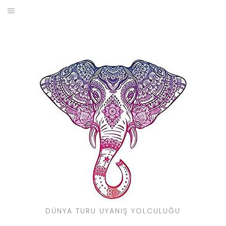
Skip
to
BLOG
content
YOL HIKAYELERIM
SEYAHAT REHBERI
KIMDIR?
DÜNYA TURU UYANIŞ YOLCULUĞU