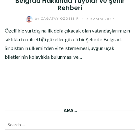
Belgrad Hakkında Tüyolar ve Şehir
Rehberi
by
ÇAĞATAY ÖZDEMIR
/
5 KASIM 2017
Özellikle yurtdışına ilk defa çıkacak olan vatandaşlarımızın
sıklıkla tercih ettiği güzeller güzeli bir şehirdir Belgrad.
Sırbistan’ın ülkemizden vize istememesi, uygun uçak
biletlerinin kolaylıkla bulunması ve…
ARA…
Search
SEAR
for: