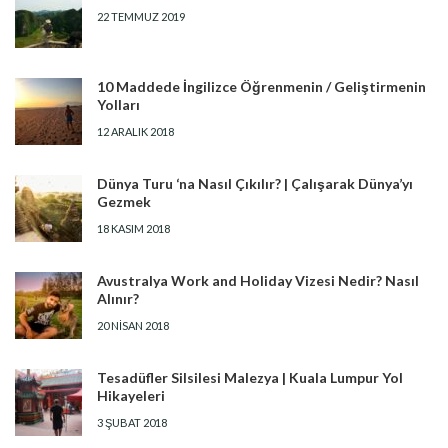
22 TEMMUZ 2019
10 Maddede İngilizce Öğrenmenin / Geliştirmenin
Yolları
12 ARALIK 2018
Dünya Turu ‘na Nasıl Çıkılır? | Çalışarak Dünya’yı
Gezmek
18 KASIM 2018
Avustralya Work and Holiday Vizesi Nedir? Nasıl
Alınır?
20 NISAN 2018
Tesadüfler Silsilesi Malezya | Kuala Lumpur Yol
Hikayeleri
3 ŞUBAT 2018