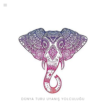
Skip
to
BLOG
content
YOL HIKAYELERIM
SEYAHAT REHBERI
KIMDIR?
DÜNYA TURU UYANIŞ YOLCULUĞU