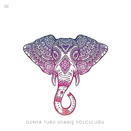
Skip
to
BLOG
content
YOL HIKAYELERIM
SEYAHAT REHBERI
KIMDIR?
DÜNYA TURU UYANIŞ YOLCULUĞU