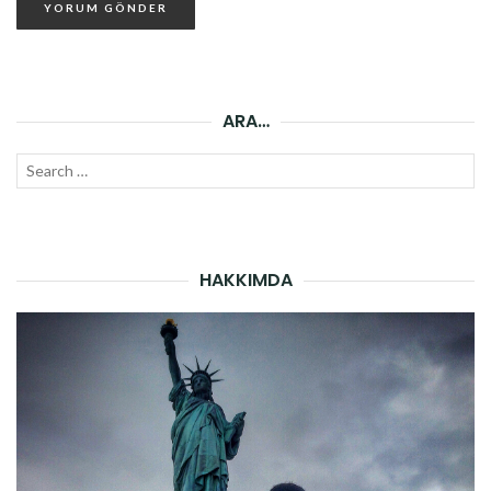
ARA…
Search
SEAR
for:
HAKKIMDA