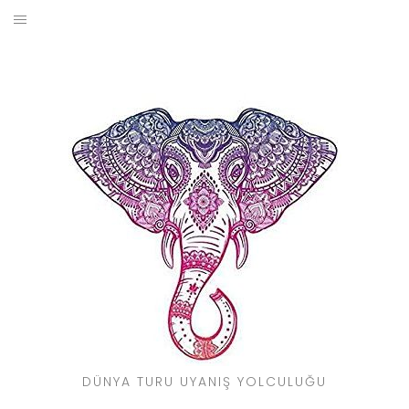
Skip
to
BLOG
content
YOL HIKAYELERIM
SEYAHAT REHBERI
KIMDIR?
DÜNYA TURU UYANIŞ YOLCULUĞU