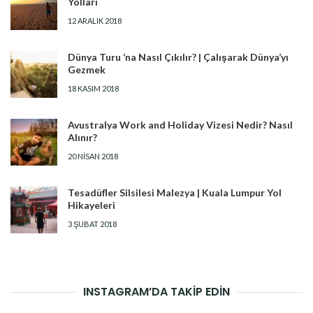
Yolları
12 ARALIK 2018
Dünya Turu ‘na Nasıl Çıkılır? | Çalışarak Dünya’yı
Gezmek
18 KASIM 2018
Avustralya Work and Holiday Vizesi Nedir? Nasıl
Alınır?
20 NISAN 2018
Tesadüfler Silsilesi Malezya | Kuala Lumpur Yol
Hikayeleri
3 ŞUBAT 2018
INSTAGRAM’DA TAKİP EDİN