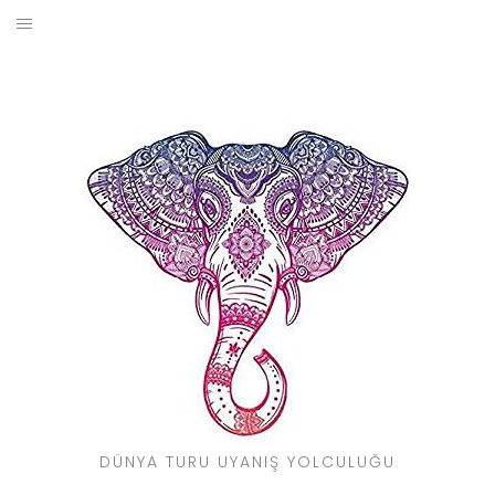
Skip
to
BLOG
content
YOL HIKAYELERIM
SEYAHAT REHBERI
KIMDIR?
DÜNYA TURU UYANIŞ YOLCULUĞU