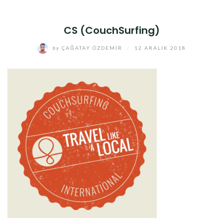
CS (CouchSurfing)
by
ÇAĞATAY ÖZDEMIR
/
12 ARALIK 2018