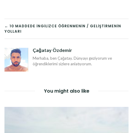
YAZI
← 10 MADDEDE İNGILIZCE ÖĞRENMENIN / GELIŞTIRMENIN
YOLLARI
DOLAŞIMI
Çağatay Özdemir
Merhaba, ben Çağatay. Dünyayı geziyorum ve
öğrendiklerimi sizlere anlatıyorum.
You might also like