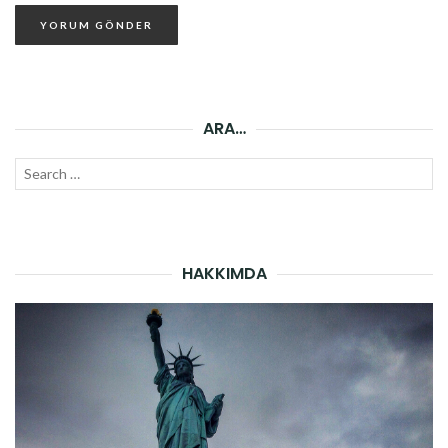
ARA…
Search
SEAR
for:
HAKKIMDA