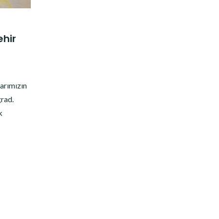
ehir
7
larımızın
grad.
k