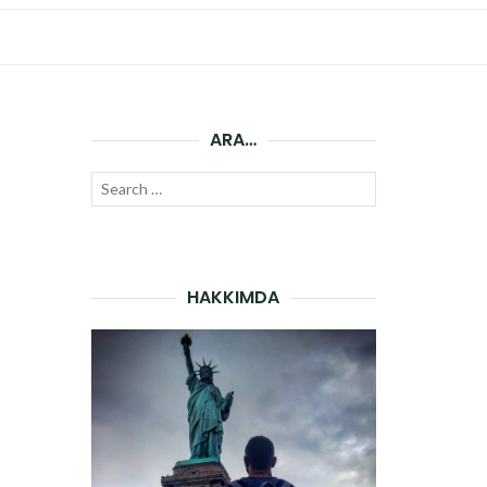
ARA…
Search
SEARCH
for:
HAKKIMDA