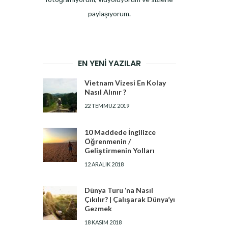
paylaşıyorum.
EN YENI YAZILAR
Vietnam Vizesi En Kolay
Nasıl Alınır ?
22 TEMMUZ 2019
10 Maddede İngilizce
Öğrenmenin /
Geliştirmenin Yolları
12 ARALIK 2018
Dünya Turu ‘na Nasıl
Çıkılır? | Çalışarak Dünya’yı
Gezmek
18 KASIM 2018