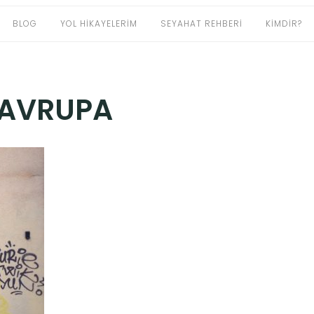
BLOG
YOL HIKAYELERIM
SEYAHAT REHBERI
KIMDIR?
AVRUPA