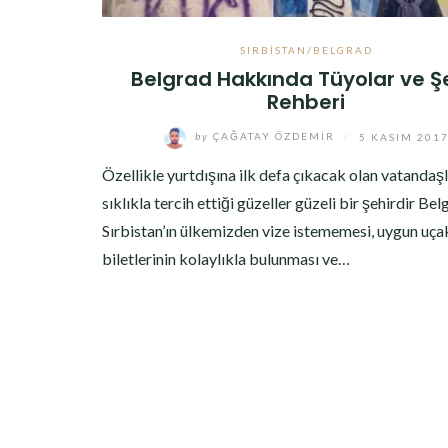
SIRBISTAN/BELGRAD
Belgrad Hakkında Tüyolar ve Ş
Rehberi
by
ÇAĞATAY ÖZDEMIR
/
5 KASIM 201
Özellikle yurtdışına ilk defa çıkacak olan vatandaş
sıklıkla tercih ettiği güzeller güzeli bir şehirdir Bel
Sırbistan’ın ülkemizden vize istememesi, uygun uça
biletlerinin kolaylıkla bulunması ve…