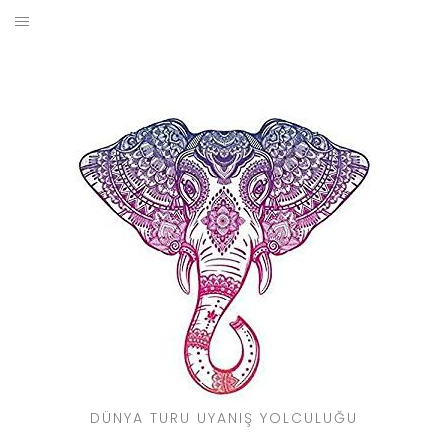
Skip
to
BLOG
content
YOL HIKAYELERIM
SEYAHAT REHBERI
KIMDIR?
DÜNYA TURU UYANIŞ YOLCULUĞU