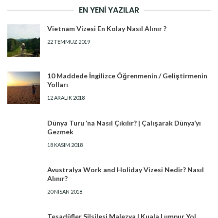
EN YENI YAZILAR
Vietnam Vizesi En Kolay Nasıl Alınır ?
22 TEMMUZ 2019
10 Maddede İngilizce Öğrenmenin / Geliştirmenin
Yolları
12 ARALIK 2018
Dünya Turu ‘na Nasıl Çıkılır? | Çalışarak Dünya’yı
Gezmek
18 KASIM 2018
Avustralya Work and Holiday Vizesi Nedir? Nasıl
Alınır?
20 NISAN 2018
Tesadüfler Silsilesi Malezya | Kuala Lumpur Yol