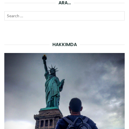
ARA…
Search
SEAR
for:
HAKKIMDA