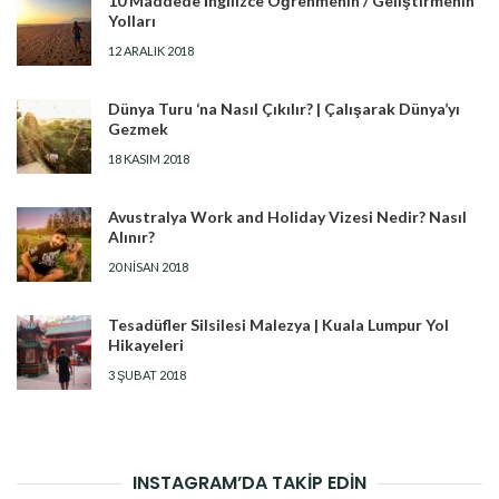
10 Maddede İngilizce Öğrenmenin / Geliştirmenin
Yolları
12 ARALIK 2018
Dünya Turu ‘na Nasıl Çıkılır? | Çalışarak Dünya’yı
Gezmek
18 KASIM 2018
Avustralya Work and Holiday Vizesi Nedir? Nasıl
Alınır?
20 NISAN 2018
Tesadüfler Silsilesi Malezya | Kuala Lumpur Yol
Hikayeleri
3 ŞUBAT 2018
INSTAGRAM’DA TAKİP EDİN