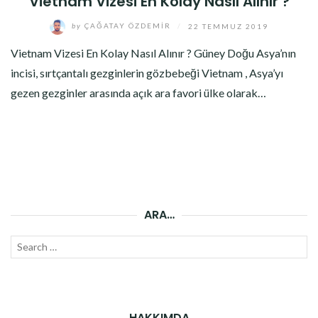
Vietnam Vizesi En Kolay Nasıl Alınır ?
by
ÇAĞATAY ÖZDEMIR
/
22 TEMMUZ 2019
Vietnam Vizesi En Kolay Nasıl Alınır ? Güney Doğu Asya’nın
incisi, sırtçantalı gezginlerin gözbebeği Vietnam , Asya’yı
gezen gezginler arasında açık ara favori ülke olarak…
ARA…
Search
SEAR
for:
HAKKIMDA