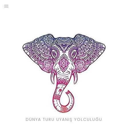
Skip
to
BLOG
content
YOL HIKAYELERIM
SEYAHAT REHBERI
KIMDIR?
DÜNYA TURU UYANIŞ YOLCULUĞU